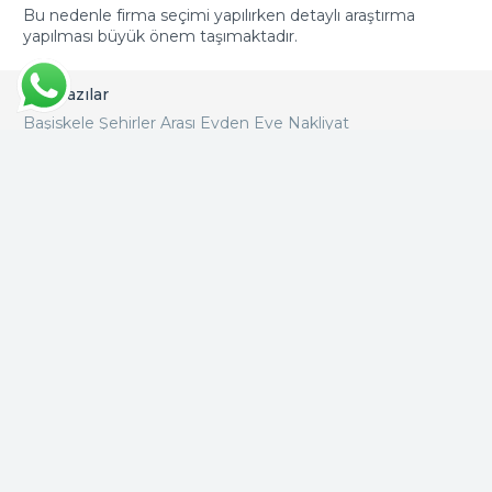
Bu nedenle firma seçimi yapılırken detaylı araştırma
yapılması büyük önem taşımaktadır.
Son Yazılar
Başiskele Şehirler Arası Evden Eve Nakliyat
Başiskele Evden Eve Nakliyatta Asansörlü Taşıma
Avantajları
Başiskele Evden Eve Nakliyat İçin Taşınma Öncesi Hazırlık
Rehberi
Başiskele Evden Eve Nakliyatta En İyi Paketleme
Teknikleri
Başiskele Evden Eve Nakliyat Süreci Nasıl İşler
Gölcük Evden Eve Nakliyat Fiyatları
Başiskele Evden Eve Nakliyat Nasıl Yapılmaktadır?
Başiskele Evden Eve Nakliyat Fiyatları
Başiskele Evden Eve Nakliyat Firmaları
Başiskele Evden Eve Nakliyat Hizmeti