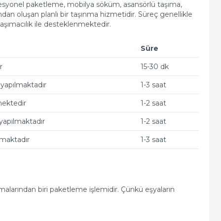
ofesyonel paketleme, mobilya söküm, asansörlü taşıma,
an oluşan planlı bir taşınma hizmetidir. Süreç genellikle
aşımacılık ile desteklenmektedir.
Süre
r
15-30 dk
yapılmaktadır
1-3 saat
mektedir
1-2 saat
yapılmaktadır
1-2 saat
lmaktadır
1-3 saat
malarından biri paketleme işlemidir. Çünkü eşyaların