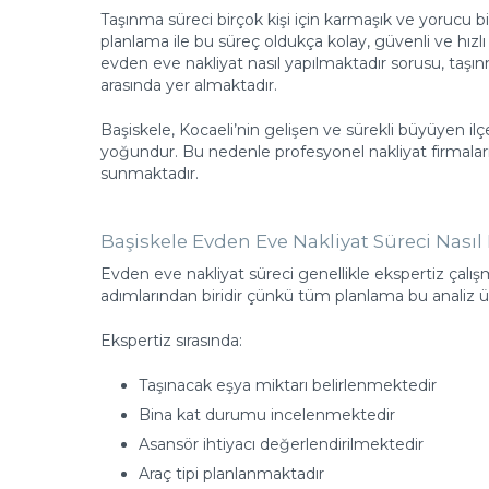
Taşınma süreci birçok kişi için karmaşık ve yorucu b
planlama ile bu süreç oldukça kolay, güvenli ve hızl
evden eve nakliyat nasıl yapılmaktadır sorusu, taşı
arasında yer almaktadır.
Başiskele, Kocaeli’nin gelişen ve sürekli büyüyen ilç
yoğundur. Bu nedenle profesyonel nakliyat firmaları, 
sunmaktadır.
Başiskele Evden Eve Nakliyat Süreci Nası
Evden eve nakliyat süreci genellikle ekspertiz çalı
adımlarından biridir çünkü tüm planlama bu analiz 
Ekspertiz sırasında:
Taşınacak eşya miktarı belirlenmektedir
Bina kat durumu incelenmektedir
Asansör ihtiyacı değerlendirilmektedir
Araç tipi planlanmaktadır