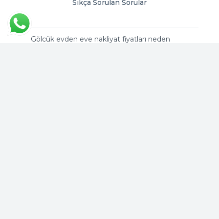
Sıkça Sorulan Sorular
Gölcük evden eve nakliyat fiyatları neden
farklılık göstermektedir?
Gölcük’te ücretsiz ekspertiz hizmeti
veriliyor mu?
Asansörlü taşıma fiyatı artırır mı?
Paketleme hizmeti nakliyat ücretine dahil
midir?
Gölcük evden eve nakliyat fiyatı almak için
ne yapılmalıdır?