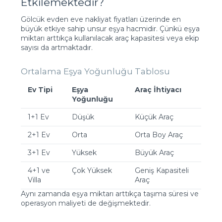
Etkilemektedir?
Gölcük evden eve nakliyat fiyatları üzerinde en
büyük etkiye sahip unsur eşya hacmidir. Çünkü eşya
miktarı arttıkça kullanılacak araç kapasitesi veya ekip
sayısı da artmaktadır.
Ortalama Eşya Yoğunluğu Tablosu
Ev Tipi
Eşya
Araç İhtiyacı
Yoğunluğu
1+1 Ev
Düşük
Küçük Araç
2+1 Ev
Orta
Orta Boy Araç
3+1 Ev
Yüksek
Büyük Araç
4+1 ve
Çok Yüksek
Geniş Kapasiteli
Villa
Araç
Aynı zamanda eşya miktarı arttıkça taşıma süresi ve
operasyon maliyeti de değişmektedir.