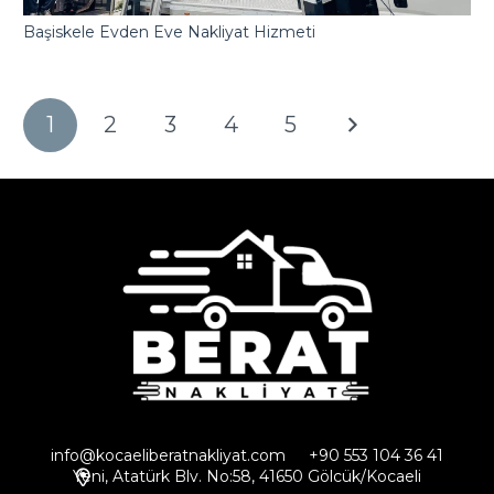
Başiskele Evden Eve Nakliyat Hizmeti
1
2
3
4
5
info@kocaeliberatnakliyat.com
+90 553 104 36 41
Yeni, Atatürk Blv. No:58, 41650 Gölcük/Kocaeli