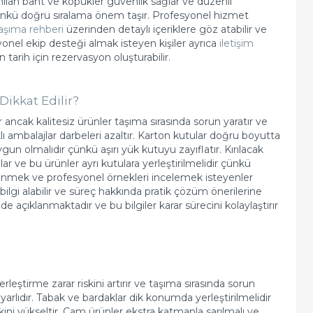
nılan bant ve köpükler güvenlik sağlar ve düzenli
çünkü doğru sıralama önem taşır. Profesyonel hizmet
taşıma rehberi
üzerinden detaylı içeriklere göz atabilir ve
yonel ekip desteği almak isteyen kişiler ayrıca
iletişim
tarih için rezervasyon oluşturabilir.
Dikkat Edilir?
ancak kalitesiz ürünler taşıma sırasında sorun yaratır ve
lı ambalajlar darbeleri azaltır. Karton kutular doğru boyutta
ygun olmalıdır çünkü aşırı yük kutuyu zayıflatır. Kırılacak
r ve bu ürünler ayrı kutulara yerleştirilmelidir çünkü
enmek ve profesyonel örnekleri incelemek isteyenler
ilgi alabilir ve süreç hakkında pratik çözüm önerilerine
e açıklanmaktadır ve bu bilgiler karar sürecini kolaylaştırır
rleştirme zarar riskini artırır ve taşıma sırasında sorun
rlıdır. Tabak ve bardaklar dik konumda yerleştirilmelidir
skini yükseltir. Cam ürünler ekstra katmanla sarılmalı ve