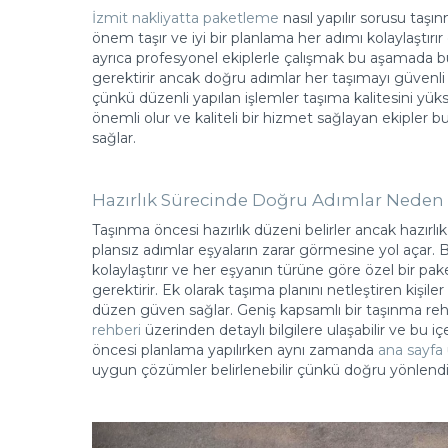
İzmit nakliyatta paketleme
nasıl yapılır sorusu taşın
önem taşır ve iyi bir planlama her adımı kolaylaştırı
ayrıca profesyonel ekiplerle çalışmak bu aşamada büy
gerektirir ancak doğru adımlar her taşımayı güvenli hal
çünkü düzenli yapılan işlemler taşıma kalitesini yüks
önemli olur ve kaliteli bir hizmet sağlayan ekipler
sağlar.
Hazırlık Sürecinde Doğru Adımlar Neden
Taşınma öncesi hazırlık düzeni belirler ancak hazırl
plansız adımlar eşyaların zarar görmesine yol açar. 
kolaylaştırır ve her eşyanın türüne göre özel bir p
gerektirir. Ek olarak taşıma planını netleştiren kişile
düzen güven sağlar. Geniş kapsamlı bir taşınma re
rehberi
üzerinden detaylı bilgilere ulaşabilir ve bu i
öncesi planlama yapılırken aynı zamanda
ana sayfa
uygun çözümler belirlenebilir çünkü doğru yönlendirm