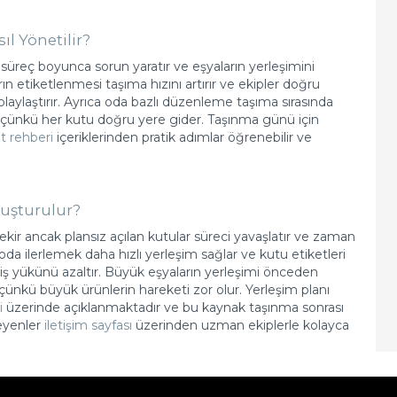
 Yönetilir?
süreç boyunca sorun yaratır ve eşyaların yerleşimini
n etiketlenmesi taşıma hızını artırır ve ekipler doğru
laylaştırır. Ayrıca oda bazlı düzenleme taşıma sırasında
ırır çünkü her kutu doğru yere gider. Taşınma günü için
t rehberi
içeriklerinden pratik adımlar öğrenebilir ve
luşturulur?
ir ancak plansız açılan kutular süreci yavaşlatır ve zaman
 oda ilerlemek daha hızlı yerleşim sağlar ve kutu etiketleri
ş yükünü azaltır. Büyük eşyaların yerleşimi önceden
 çünkü büyük ürünlerin hareketi zor olur. Yerleşim planı
i
üzerinde açıklanmaktadır ve bu kaynak taşınma sonrası
teyenler
iletişim sayfası
üzerinden uzman ekiplerle kolayca