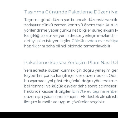
Taşınma Gününde Paketleme Düzeni Nasıl
Taşınma günü düzen şarttır ancak düzensiz hazırlık 
zorlaştırır çünkü zaman kontrolü önem taşır. Kutuları
yönlendirme yapar çünkü net bilgiler süreç akışını ko
karışıklığı azaltır ve yeni adreste yerleşimi hızland
detaylı plan isteyen kişiler
Gölcük evden eve nakliya
hazırlıklarını daha bilinçli biçimde tamamlayabilir.
Paketleme Sonrası Yerleşim Planı Nasıl O
Yeni adreste düzen kurmak için doğru yerleşim gerek
kaybettirir çünkü karışık içerikler düzeni bozar. Oda
bu aşamada yol gösterir çünkü doğru yönlendirme i
belirlenmeli ve küçük eşyalar daha sonra açılmalıdır
hakkında kapsamlı bilgiler
İzmit’te ev taşıma rehber
düzen için yararlı öneriler içerir. Ek destek almak is
iletişim kurabilir ve uygun çözümler seçebilir.