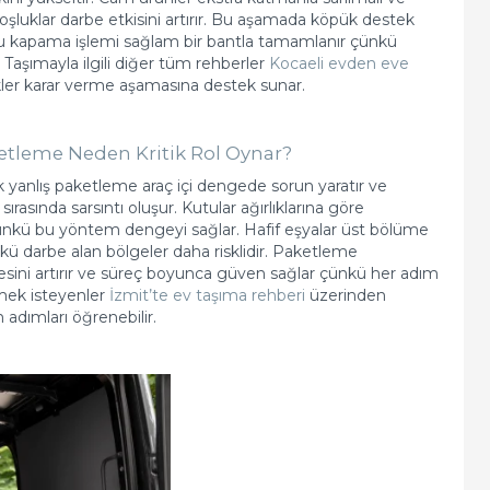
şluklar darbe etkisini artırır. Bu aşamada köpük destek
u kapama işlemi sağlam bir bantla tamamlanır çünkü
 Taşımayla ilgili diğer tüm rehberler
Kocaeli evden eve
kler karar verme aşamasına destek sunar.
etleme Neden Kritik Rol Oynar?
yanlış paketleme araç içi dengede sorun yaratır ve
asında sarsıntı oluşur. Kutular ağırlıklarına göre
ir çünkü bu yöntem dengeyi sağlar. Hafif eşyalar üst bölüme
nkü darbe alan bölgeler daha risklidir. Paketleme
sini artırır ve süreç boyunca güven sağlar çünkü her adım
lemek isteyenler
İzmit’te ev taşıma rehberi
üzerinden
m adımları öğrenebilir.