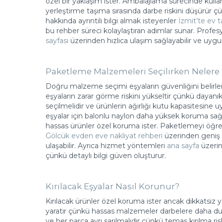
özel bir yaklaşım ister. Ambalajlama sürecinde kulla
yerleştirme taşıma sırasında darbe riskini düşürür 
hakkında ayrıntılı bilgi almak isteyenler
İzmit’te ev 
bu rehber süreci kolaylaştıran adımlar sunar. Profes
sayfası
üzerinden hızlıca ulaşım sağlayabilir ve uygun 
Paketleme Malzemeleri Seçilirken Nelere 
Doğru malzeme seçimi eşyaların güvenliğini belirler 
eşyaların zarar görme riskini yükseltir çünkü dayanık
seçilmelidir ve ürünlerin ağırlığı kutu kapasitesine u
eşyalar için balonlu naylon daha yüksek koruma sağla
hassas ürünler özel koruma ister. Paketlemeyi öğr
Gölcük evden eve nakliyat rehberi
üzerinden geniş b
ulaşabilir. Ayrıca hizmet yöntemleri
ana sayfa
üzerind
çünkü detaylı bilgi güven oluşturur.
Kırılacak Eşyalar Nasıl Korunur?
Kırılacak ürünler özel koruma ister ancak dikkatsiz ye
yaratır çünkü hassas malzemeler darbelere daha duya
ve her parça ayrı sarılmalıdır çünkü temas kırılma ri