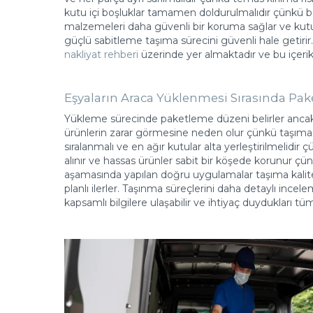
kutu içi boşluklar tamamen doldurulmalıdır çünkü bo
malzemeleri daha güvenli bir koruma sağlar ve kut
güçlü sabitleme taşıma sürecini güvenli hale getirir.
nakliyat rehberi
üzerinde yer almaktadır ve bu içeri
Eşyaların Araca Yüklenmesi Sırasında Pak
Yükleme sürecinde paketleme düzeni belirler ancak 
ürünlerin zarar görmesine neden olur çünkü taşıma sır
sıralanmalı ve en ağır kutular alta yerleştirilmelid
alınır ve hassas ürünler sabit bir köşede korunur çü
aşamasında yapılan doğru uygulamalar taşıma kalite
planlı ilerler. Taşınma süreçlerini daha detaylı ince
kapsamlı bilgilere ulaşabilir ve ihtiyaç duydukları tü