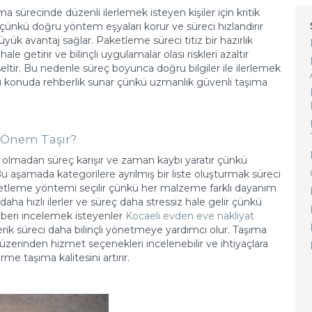
ma sürecinde düzenli ilerlemek isteyen kişiler için kritik
r çünkü doğru yöntem eşyaları korur ve süreci hızlandırır
ük avantaj sağlar. Paketleme süreci titiz bir hazırlık
e getirir ve bilinçli uygulamalar olası riskleri azaltır
eltir. Bu nedenle süreç boyunca doğru bilgiler ile ilerlemek
 bu konuda rehberlik sunar çünkü uzmanlık güvenli taşıma
 Önem Taşır?
ık olmadan süreç karışır ve zaman kaybı yaratır çünkü
Bu aşamada kategorilere ayrılmış bir liste oluşturmak süreci
aketleme yöntemi seçilir çünkü her malzeme farklı dayanım
r daha hızlı ilerler ve süreç daha stressiz hale gelir çünkü
hberi incelemek isteyenler
Kocaeli evden eve nakliyat
çerik süreci daha bilinçli yönetmeye yardımcı olur. Taşıma
üzerinden hizmet seçenekleri incelenebilir ve ihtiyaçlara
e taşıma kalitesini artırır.