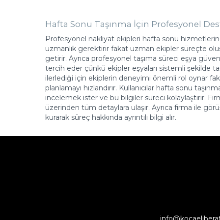
Hafta Sonu Taşınma İçin Profesyonel De
Profesyonel nakliyat ekipleri hafta sonu hizmetler
uzmanlık gerektirir fakat uzman ekipler süreçte oluş
getirir. Ayrıca profesyonel taşıma süreci eşya güvenli
tercih eder çünkü ekipler eşyaları sistemli şekilde
ilerlediği için ekiplerin deneyimi önemli rol oynar fa
planlamayı hızlandırır. Kullanıcılar hafta sonu taşınm
incelemek ister ve bu bilgiler süreci kolaylaştırır
üzerinden tüm detaylara ulaşır. Ayrıca firma ile gö
kurarak süreç hakkında ayrıntılı bilgi alır.
info@kocaelibera