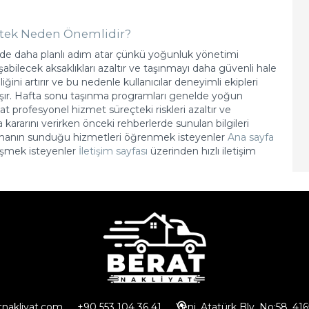
stek Neden Önemlidir?
inde daha planlı adım atar çünkü yoğunluk yönetimi
abilecek aksaklıkları azaltır ve taşınmayı daha güvenli hale
ğini artırır ve bu nedenle kullanıcılar deneyimli ekipleri
 taşır. Hafta sonu taşınma programları genelde yoğun
kat profesyonel hizmet süreçteki riskleri azaltır ve
a kararını verirken önceki rehberlerde sunulan bilgileri
. Firmanın sunduğu hizmetleri öğrenmek isteyenler
Ana sayfa
rüşmek isteyenler
İletişim sayfası
üzerinden hızlı iletişim
tnakliyat.com
+90 553 104 36 41
Yeni, Atatürk Blv. No:58, 41