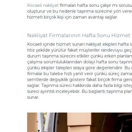
Kocaeli nakliyat
firmaları hafta sonu çalışır mı sorus
oluşturur ve bu nedenle taşınma sürecine yön veren
hizmeti birçok kişi için zaman avantajı sağlar.
Nakliyat Firmalarının Hafta Sonu Hizme
Kocaeli içinde hizmet sunan nakliyat ekipleri hafta 
titiz şekilde yürütür fakat müşteriler randevuyu 
durum taşınma sürecini etkiler çünkü erken planlama 
çalışma sorumluluklarından dolayı hafta sonu taşın
çünkü ekipler talepleri sıraya göre değerlendirir. B
firmalar bu talebe hızlı yanıt verir çünkü süreç zam
semtlerde değişiklik gösterir fakat birçok firma geni
sağlar. Taşınma süreci hakkında daha fazla bilgi ist
süreci ayrıntılı inceleyebilir. Bu bağlantı taşınma pla
sunar.