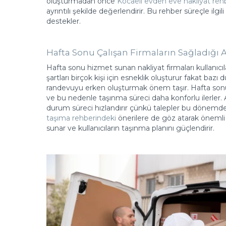
oluşturmadan önce
Kocaeli evden eve nakliyat reh
ayrıntılı şekilde değerlendirir. Bu rehber süreçle ilgil
destekler.
Hafta Sonu Çalışan Firmaların Sağladığı A
Hafta sonu hizmet sunan nakliyat firmaları kullanıcı
şartları birçok kişi için esneklik oluşturur fakat ba
randevuyu erken oluşturmak önem taşır. Hafta sonu
ve bu nedenle taşınma süreci daha konforlu ilerler. A
durum süreci hızlandırır çünkü talepler bu dönemde a
taşıma rehberindeki
önerilere de göz atarak önemli de
sunar ve kullanıcıların taşınma planını güçlendirir.